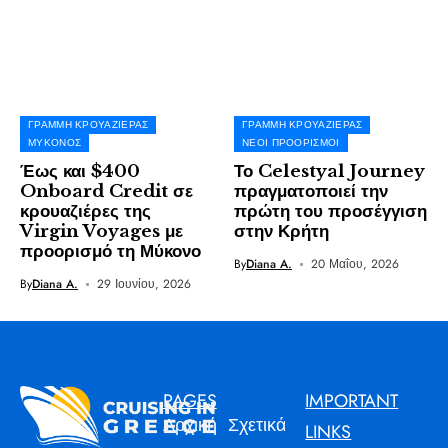
ΓΡΑΜΜΉ ΚΡΟΥΑΖΙΈΡΑΣ
ΓΡΑΜΜΉ ΚΡΟΥΑΖΙΈΡΑΣ
ΜΎΚΟΝΟΣ
ΝΈΟΙ ΠΡΟΟΡΙΣΜΟΊ
Έως και $400
Το Celestyal Journey
Onboard Credit σε
πραγματοποιεί την
κρουαζιέρες της
πρώτη του προσέγγιση
Virgin Voyages με
στην Κρήτη
προορισμό τη Μύκονο
By
Diana A.
20 Μαΐου, 2026
By
Diana A.
29 Ιουνίου, 2026
PAGES
IMPORTANT
Αρχική
Σχετικά
LINKS