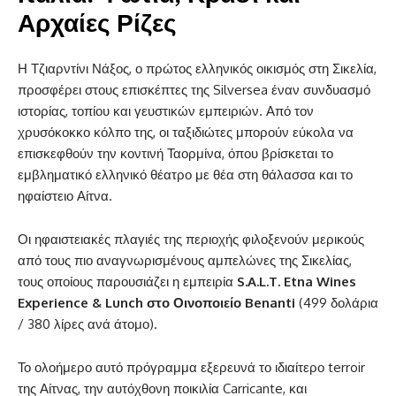
Αρχαίες Ρίζες
Η Τζιαρντίνι Νάξος, ο πρώτος ελληνικός οικισμός στη Σικελία,
προσφέρει στους επισκέπτες της Silversea έναν συνδυασμό
ιστορίας, τοπίου και γευστικών εμπειριών. Από τον
χρυσόκοκκο κόλπο της, οι ταξιδιώτες μπορούν εύκολα να
επισκεφθούν την κοντινή Ταορμίνα, όπου βρίσκεται το
εμβληματικό ελληνικό θέατρο με θέα στη θάλασσα και το
ηφαίστειο Αίτνα.
Οι ηφαιστειακές πλαγιές της περιοχής φιλοξενούν μερικούς
από τους πιο αναγνωρισμένους αμπελώνες της Σικελίας,
τους οποίους παρουσιάζει η εμπειρία
S.A.L.T. Etna Wines
Experience & Lunch στο Οινοποιείο Benanti
(499 δολάρια
/ 380 λίρες ανά άτομο).
Το ολοήμερο αυτό πρόγραμμα εξερευνά το ιδιαίτερο terroir
της Αίτνας, την αυτόχθονη ποικιλία Carricante, και