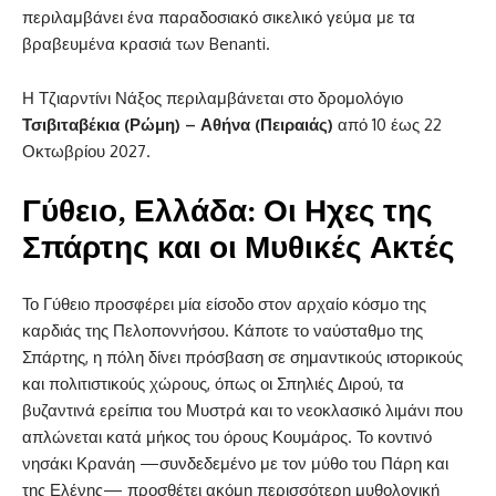
περιλαμβάνει ένα παραδοσιακό σικελικό γεύμα με τα
βραβευμένα κρασιά των Benanti.
Η Τζιαρντίνι Νάξος περιλαμβάνεται στο δρομολόγιο
Τσιβιταβέκια (Ρώμη) – Αθήνα (Πειραιάς)
από 10 έως 22
Οκτωβρίου 2027.
Γύθειο, Ελλάδα: Οι Ηχες της
Σπάρτης και οι Μυθικές Ακτές
Το Γύθειο προσφέρει μία είσοδο στον αρχαίο κόσμο της
καρδιάς της Πελοποννήσου. Κάποτε το ναύσταθμο της
Σπάρτης, η πόλη δίνει πρόσβαση σε σημαντικούς ιστορικούς
και πολιτιστικούς χώρους, όπως οι Σπηλιές Διρού, τα
βυζαντινά ερείπια του Μυστρά και το νεοκλασικό λιμάνι που
απλώνεται κατά μήκος του όρους Κουμάρος. Το κοντινό
νησάκι Κρανάη —συνδεδεμένο με τον μύθο του Πάρη και
της Ελένης— προσθέτει ακόμη περισσότερη μυθολογική