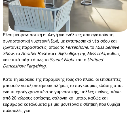
Είναι μια φανταστική επιλογή για ενήλικες που αγαπούν τη
συναρπαστική νυχτερινή ζωή, με εντυπωσιακά νέα σόου και
ζωντανές παραστάσεις, όπως το
Persephone
, το
Miss Behave
Show
, το
Another Rose
και η
Βιβλιοθήκη της Miss Lola
, καθώς
και επικά πάρτι όπως το
Scarlet Night
και το
Untitled
Danceshow Partything
.
Κατά τη διάρκεια της παραμονής τους στο πλοίο, οι επισκέπτες
μπορούν να αξιοποιήσουν πλήρως το παγκόσμιας κλάσης σπα,
ένα υπερσύγχρονο κέντρο γυμναστικής, πολλές πισίνες, πάνω
από 20 χώρους εστίασης, σαλόνια και μπαρ, καθώς και
ευρύχωρα καταλύματα με μια μοντέρνα αισθητική που θυμίζει
πολυτελές γιοτ.