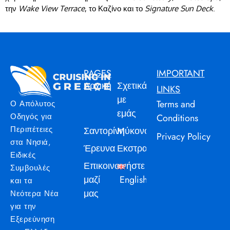
την
Wake View Terrace
, το Καζίνο και το
Signature Sun Deck
.
PAGES
IMPORTANT
Αρχική
Σχετικά
LINKS
με
Terms and
Ο Απόλυτος
εμάς
Οδηγός για
Conditions
Περιπέτειες
Σαντορίνη
Μύκονος
Privacy Policy
στα Νησιά,
Έρευνα
Εκστρατεία
Ειδικές
Επικοινωνήστε
Συμβουλές
μαζί
English
και τα
μας
Νεότερα Νέα
για την
Εξερεύνηση