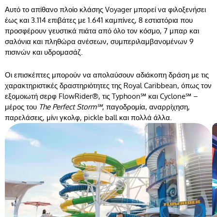
Αυτό το απίθανο πλοίο κλάσης Voyager μπορεί να φιλοξενήσει
έως και 3.114 επιβάτες με 1.641 καμπίνες, 8 εστιατόρια που
προσφέρουν γευστικά πιάτα από όλο τον κόσμο, 7 μπαρ και
σαλόνια και πληθώρα ανέσεων, συμπεριλαμβανομένων 9
πισινών και υδρομασάζ.
Οι επισκέπτες μπορούν να απολαύσουν αδιάκοπη δράση με τις
χαρακτηριστικές δραστηριότητες της Royal Caribbean, όπως τον
εξομοιωτή σερφ FlowRider®, τις Typhoon℠ και Cyclone℠ –
μέρος του
The Perfect Storm℠
, παγοδρομία, αναρρίχηση,
παρελάσεις, μίνι γκολφ, pickle ball και πολλά άλλα.