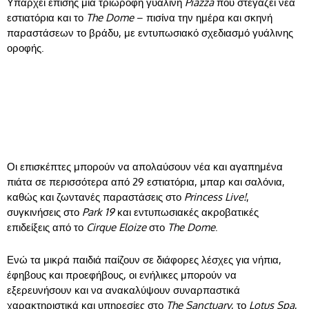
Υπάρχει επίσης μια τριώροφη γυάλινη
Piazza
που στεγάζει νέα
εστιατόρια και το
The Dome
– πισίνα την ημέρα και σκηνή
παραστάσεων το βράδυ, με εντυπωσιακό σχεδιασμό γυάλινης
οροφής.
Οι επισκέπτες μπορούν να απολαύσουν νέα και αγαπημένα
πιάτα σε περισσότερα από 29 εστιατόρια, μπαρ και σαλόνια,
καθώς και ζωντανές παραστάσεις στο
Princess Live!
,
συγκινήσεις στο
Park 19
και εντυπωσιακές ακροβατικές
επιδείξεις από το
Cirque Eloize
στο
The Dome
.
Ενώ τα μικρά παιδιά παίζουν σε διάφορες λέσχες για νήπια,
έφηβους και προεφήβους, οι ενήλικες μπορούν να
εξερευνήσουν και να ανακαλύψουν συναρπαστικά
χαρακτηριστικά και υπηρεσίες στο
The Sanctuary
, το
Lotus Spa
,