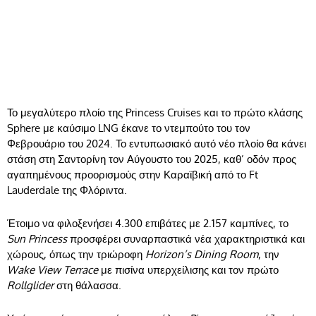
Το μεγαλύτερο πλοίο της Princess Cruises και το πρώτο κλάσης
Sphere με καύσιμο LNG έκανε το ντεμπούτο του τον
Φεβρουάριο του 2024. Το εντυπωσιακό αυτό νέο πλοίο θα κάνει
στάση στη Σαντορίνη τον Αύγουστο του 2025, καθ’ οδόν προς
αγαπημένους προορισμούς στην Καραϊβική από το Ft
Lauderdale της Φλόριντα.
Έτοιμο να φιλοξενήσει 4.300 επιβάτες με 2.157 καμπίνες, το
Sun Princess
προσφέρει συναρπαστικά νέα χαρακτηριστικά και
χώρους, όπως την τριώροφη
Horizon’s Dining Room
, την
Wake View Terrace
με πισίνα υπερχείλισης και τον πρώτο
Rollglider
στη θάλασσα.