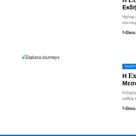
Εκδ
Ηγέτης 
στο παγ
By
Diana
ΑΝΆΠΤ
Η Ex
Μεσο
Η Explo
καθώς τ
αυτό το.
By
Diana