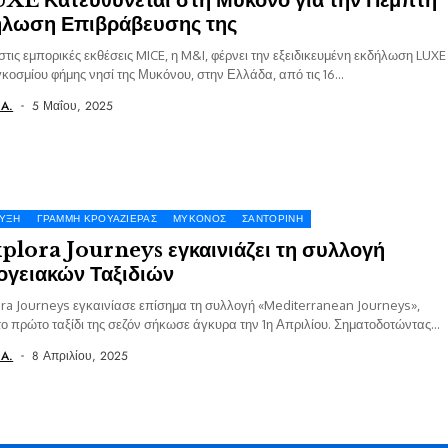
ήλωση Επιβράβευσης της
στις εμπορικές εκθέσεις MICE, η M&I, φέρνει την εξειδικευμένη εκδήλωση LUXE
κοσμίου φήμης νησί της Μυκόνου, στην Ελλάδα, από τις 16...
 A.
5 Μαΐου, 2025
ΥΞΗ
ΓΡΑΜΜΉ ΚΡΟΥΑΖΙΈΡΑΣ
ΜΎΚΟΝΟΣ
ΣΑΝΤΟΡΊΝΗ
plora Journeys εγκαινιάζει τη συλλογή
γειακών Ταξιδιών
ra Journeys εγκαινίασε επίσημα τη συλλογή «Mediterranean Journeys»,
ο πρώτο ταξίδι της σεζόν σήκωσε άγκυρα την 1η Απριλίου. Σηματοδοτώντας
..
 A.
8 Απριλίου, 2025