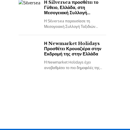
ήδη διαθέσιμες...
Η Silversea προσθέτει το
Γύθειο, Ελλάδα, στη
Μεσογειακή Συλλογή
2027/28
Η Silversea παρουσίασε τη
Μεσογειακή Συλλογή Ταξιδιών
2027–2028 με τίτλο «Memories That
Move You». Όλες οι πληροφορίες
είναι ορθές κατά τη στιγμή της...
Η Newmarket Holidays
Προσθέτει Κρουαζιέρα στην
Εκδρομή της στην Ελλάδα
Η Newmarket Holidays έχει
αναβαθμίσει το πιο δημοφιλές της
πρόγραμμα Ancient Greece
Uncovered, εισάγοντας μια νέα
εκδοχή της εκδρομής που
περιλαμβάνει μια τετραήμερη...