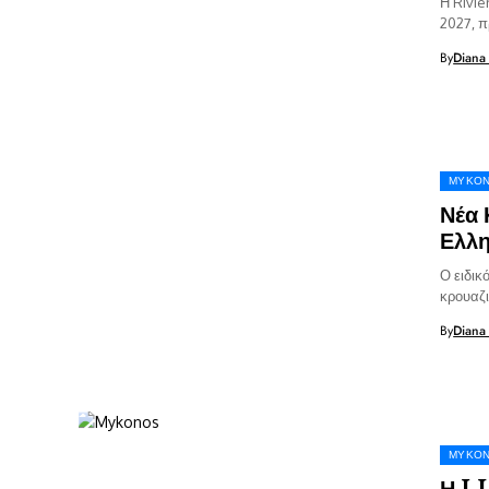
Η Rivie
2027, π
πολιτισ
By
Diana
ΜΎΚΟ
Νέα 
Ελλη
Ο ειδικ
κρουαζι
σπηλιά 
By
Diana
ΜΎΚΟ
Η LU