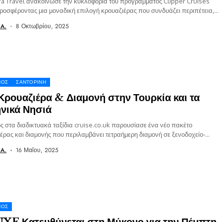
ra Travel ανακοίνωσε την κυκλοφορία του προγράμματος Clipper Cruises
ροσφέροντας μια μοναδική επιλογή κρουαζιέρας που συνδυάζει περιπέτεια,
μό και πολυτέλεια. Η...
 A.
8 Οκτωβρίου, 2025
ΝΟΣ
ΣΑΝΤΟΡΊΝΗ
Κρουαζιέρα & Διαμονή στην Τουρκία και τα
νικά Νησιά
ός στα διαδικτυακά ταξίδια cruise.co.uk παρουσίασε ένα νέο πακέτο
έρας και διαμονής που περιλαμβάνει τετραήμερη διαμονή σε ξενοδοχείο-
και την ευκαιρία να...
 A.
16 Μαΐου, 2025
ΝΟΣ
XE Κατευθύνεται στη Μύκονο για την Πέμπτη