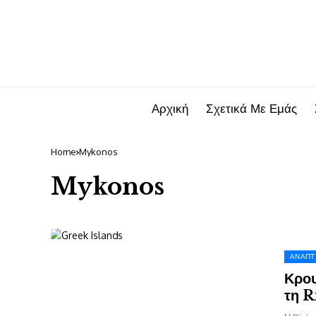
Αρχική
Σχετικά Με Εμάς
Home
Mykonos
Mykonos
ΑΝΆΠΤ
Κρου
τη R