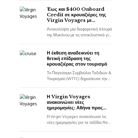
κρουαζιέρα που συνδυάζει Ισπανία,
Πορτογαλία και Μαρόκο. Όλες...
Έως και $400 Onboard
Credit σε κρουαζιέρες της
Virgin Voyages με
προορισμό τη Μύκονο
Ανακαλύψτε μια διαφορετική πλευρά
της Μυκόνου με τις αποκλειστικά για
ενήλικες κρουαζιέρες της Virgin
Voyages στα Ελληνικά Νησιά με το
Scarlet Lady. Όλες...
Η έκθεση αναδεικνύει τη
θετική επίδραση της
κρουαζιέρας στον τουρισμό
Το Παγκόσμιο Συμβούλιο Ταξιδιών &
Τουρισμού (WTTC) δημοσίευσε την
τελευταία του έκθεση, Cruising for
Impact, αναδεικνύοντας τη θετική
επίδραση της κρουαζιέρας στις
Η Virgin Voyages
ανακοινώνει νέες
κοινότητες...
ημερομηνίες: Αθήνα προς
Σαντορίνη
Η Virgin Voyages ανακοίνωσε τις
νέες ημερομηνίες για τα ταξίδια Red
Hot Sailing Club του 2027. Οι δύο
αποκλειστικές αναχωρήσεις είναι