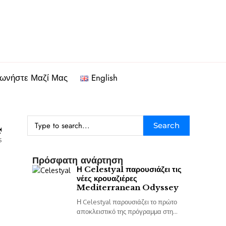
νωνήστε Μαζί Μας
English
4
Search
s
Πρόσφατη ανάρτηση
Η Celestyal παρουσιάζει τις
νέες κρουαζιέρες
Mediterranean Odyssey
Η Celestyal παρουσιάζει το πρώτο
αποκλειστικό της πρόγραμμα στη
Δυτική Μεσόγειο, με μια νέα 14ήμερη