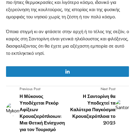
πιο ήπιες θερμοκρασίες και λιγότερο κόσμο, ιδανικό για
εξερεύνηση της κουλτούρας, της ιστορίας και της φυσικής
ομορφιάς του νησιού χωρίς τη ζέστη ή τον πολύ κόσμο.
Όποια στιγμή κι αν φτάσετε στην αρχή ή το τέλος της σεζόν, ο
καιρός στη Σαντορίνη είναι γενικά ηλιόλουστος και φιλόξενος,
διασφαλίζοντας ότι θα έχετε μια αξέχαστη εμπειρία σε αυτό
το εκπληκτικό νησί.
Previous Post
Next Post
Η Μύκονος
Η Σαντορίνη θα
Υποδέχεται Ρεκόρ
Υποδεχτεί τα
Αφίξεων
Καλύτερα Παγκόσμια
Κρουαζιερόπλοιων:
Κρουαζιερόπλοια το
Μια Θετική Ενίσχυση
2025
για τον Τουρισμό