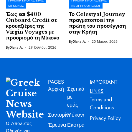
ΓΡΑΜΜΉ ΚΡΟΥΑΖΙΈΡΑΣ
ΓΡΑΜΜΉ ΚΡΟΥΑΖΙΈΡΑΣ
ΜΎΚΟΝΟΣ
ΝΈΟΙ ΠΡΟΟΡΙΣΜΟΊ
Έως και $400
Το Celestyal Journey
Onboard Credit σε
πραγματοποιεί την
κρουαζιέρες της
πρώτη του προσέγγιση
Virgin Voyages με
στην Κρήτη
προορισμό τη Μύκονο
By
Diana A.
20 Μαΐου, 2026
By
Diana A.
29 Ιουνίου, 2026
PAGES
IMPORTANT
Αρχική
Σχετικά
LINKS
με
Terms and
εμάς
Conditions
Σαντορίνη
Μύκονος
Privacy Policy
Ο Απόλυτος
Έρευνα
Εκστρατεία
Οδηγός για