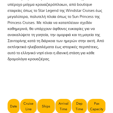
υπέροχο μείγμα κρουαζιερόπλοιων, από boutique
εταιρείες όπως το Star Legend της Windstar Cruises έως
μεγαλύτερα, πολυτελή πλοία όπως το Sun Princess της
Princess Cruises. Με πλοία να καταπλέουν σχεδόν
καθημερινά, θα υπάρχουν άφθονες ευκαιρίες για να
ανακαλύψετε τη γοητεία, την ομορφιά και τη μαγεία της
Σαντορίνης κατά τη διάρκεια των ημερών στην ακτή. Από
εκπληκτικά ηλιοβασιλέματα έως ιστορικές περιπέτειες,
αυτό το ελληνικό νησί είναι η ιδανική στάση για κάθε
δρομολόγιο κρουαζιέρας.
Santorini April 2025
Cruise Schedule by Day
Cruise
Arrival
Dep
Pax
Date
Ships
Line
Time
Time
Capacity