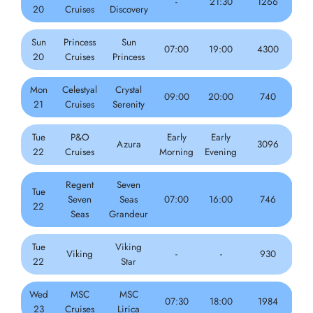
-
21:30
1266
20
Cruises
Discovery
Sun
Princess
Sun
07:00
19:00
4300
20
Cruises
Princess
Mon
Celestyal
Crystal
09:00
20:00
740
21
Cruises
Serenity
Tue
P&O
Early
Early
Azura
3096
22
Cruises
Morning
Evening
Regent
Seven
Tue
Seven
Seas
07:00
16:00
746
22
Seas
Grandeur
Tue
Viking
Viking
-
-
930
22
Star
Wed
MSC
MSC
07:30
18:00
1984
23
Cruises
Lirica