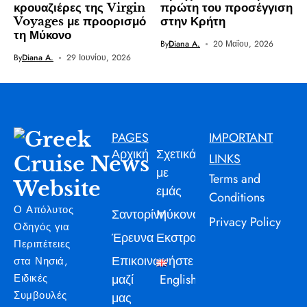
κρουαζιέρες της Virgin
πρώτη του προσέγγιση
Voyages με προορισμό
στην Κρήτη
τη Μύκονο
By
Diana A.
20 Μαΐου, 2026
By
Diana A.
29 Ιουνίου, 2026
PAGES
IMPORTANT
Αρχική
Σχετικά
LINKS
με
Terms and
εμάς
Conditions
Ο Απόλυτος
Σαντορίνη
Μύκονος
Privacy Policy
Οδηγός για
Έρευνα
Εκστρατεία
Περιπέτειες
Επικοινωνήστε
στα Νησιά,
Ειδικές
μαζί
English
Συμβουλές
μας