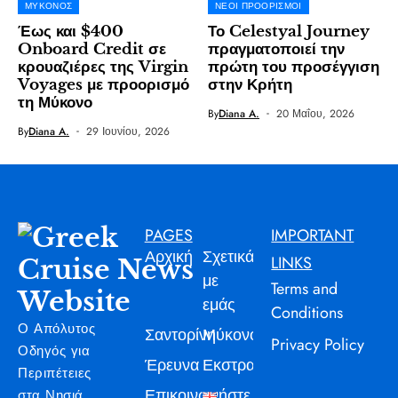
ΜΎΚΟΝΟΣ
ΝΈΟΙ ΠΡΟΟΡΙΣΜΟΊ
Έως και $400
Το Celestyal Journey
Onboard Credit σε
πραγματοποιεί την
κρουαζιέρες της Virgin
πρώτη του προσέγγιση
Voyages με προορισμό
στην Κρήτη
τη Μύκονο
By
Diana A.
20 Μαΐου, 2026
By
Diana A.
29 Ιουνίου, 2026
PAGES
IMPORTANT
Αρχική
Σχετικά
LINKS
με
Terms and
εμάς
Conditions
Ο Απόλυτος
Σαντορίνη
Μύκονος
Privacy Policy
Οδηγός για
Έρευνα
Εκστρατεία
Περιπέτειες
Επικοινωνήστε
στα Νησιά,