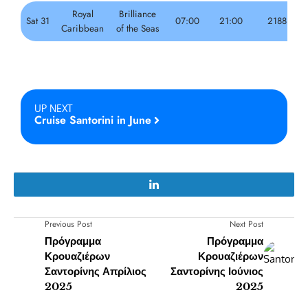
Royal
Brilliance
Sat 31
07:00
21:00
2188
Caribbean
of the Seas
UP NEXT
Cruise Santorini in June
Previous Post
Next Post
Πρόγραμμα
Πρόγραμμα
Κρουαζιέρων
Κρουαζιέρων
Σαντορίνης Απρίλιος
Σαντορίνης Ιούνιος
2025
2025