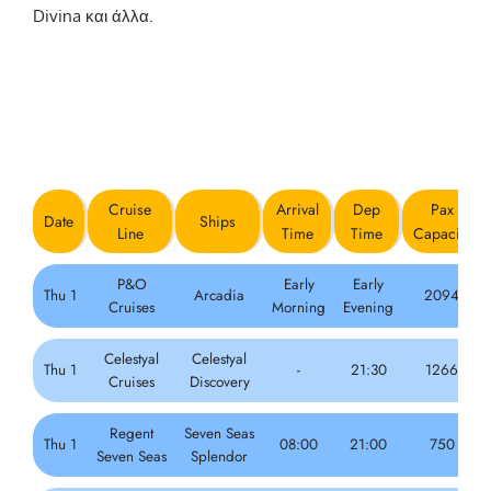
Divina και άλλα.
Santorini May 2025
Cruise Schedule by Day
Cruise
Arrival
Dep
Pax
Date
Ships
Line
Time
Time
Capacity
P&O
Early
Early
Thu 1
Arcadia
2094
Cruises
Morning
Evening
Celestyal
Celestyal
Thu 1
-
21:30
1266
Cruises
Discovery
Regent
Seven Seas
Thu 1
08:00
21:00
750
Seven Seas
Splendor