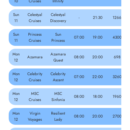
10
Cruises
Infinity
Sun
Celestyal
Celestyal
-
21:30
1266
11
Cruises
Discovery
Sun
Princess
Sun
07:00
19:00
4300
11
Cruises
Princess
Mon
Azamara
Azamara
08:00
20:00
698
12
Quest
Mon
Celebrity
Celebrity
07:00
22:00
3260
12
Cruises
Ascent
Mon
MSC
MSC
08:00
18:00
1960
12
Cruises
Sinfonia
Mon
Virgin
Resilient
08:00
20:00
2700
12
Voyages
Lady