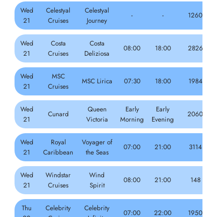
Wed
Celestyal
Celestyal
-
-
1260
21
Cruises
Journey
Wed
Costa
Costa
08:00
18:00
2826
21
Cruises
Deliziosa
Wed
MSC
MSC Lirica
07:30
18:00
1984
21
Cruises
Wed
Queen
Early
Early
Cunard
2060
21
Victoria
Morning
Evening
Wed
Royal
Voyager of
07:00
21:00
3114
21
Caribbean
the Seas
Wed
Windstar
Wind
08:00
21:00
148
21
Cruises
Spirit
Thu
Celebrity
Celebrity
07:00
22:00
1950