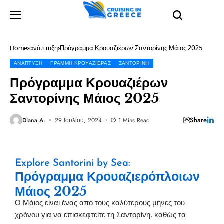
Home
ανάπτυξη
Πρόγραμμα Κρουαζιέρων Σαντορίνης Μάιος 2025
ΑΝΆΠΤΥΞΗ
ΓΡΑΜΜΉ ΚΡΟΥΑΖΙΈΡΑΣ
ΣΑΝΤΟΡΊΝΗ
Dome
of
Πρόγραμμα Κρουαζιέρων
classical
church
Σαντορίνης Μάιος 2025
of
Santorini
island
Share
Diana A.
29 Ιουλίου, 2024
1 Mins Read
in
Greece
Explore Santorini by Sea:
Πρόγραμμα Κρουαζιερόπλοιων
Μάιος 2025
Ο Μάιος είναι ένας από τους καλύτερους μήνες του
χρόνου για να επισκεφτείτε τη Σαντορίνη, καθώς τα