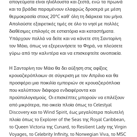
απογεύματα είναι ηλιόλουστα και ζεστά, ενώ τα πρωινά
και τα βράδια παραμένουν ελαφρώς δροσερά με μέση
θερμοκρασία στους 20°C καθ’ όλη τη διάρκεια του μήνα.
Απολαύστε εξαιρετικές τιμές σε όλο το νησί με πολλές
διαθέσιμες επιλογές σε εστιατόρια και καταστήματα.
Υπάρχουν πολλά να δείτε και να κάνετε στη Σαντορίνη
τον Μάιο, όπως να εξερευνήσετε τα Φηρά, να πλεύσετε
γύρω από την καλντέρα και να επισκεφτείτε οινοποιεία.
Η Σαντορίνη τον Μάιο θα δει αύξηση στις αφίξεις
κρουαζιερόπλοιων σε σύγκριση με τον Απρίλιο και θα
προσφέρει μια ποικιλία εμπειριών σε κρουαζιερόπλοια
που καλύπτουν διάφορα ενδιαφέροντα και
προϋπολογισμούς. Οι επισκέπτες μπορούν να επιλέξουν
από μικρότερα, πιο οικεία πλοία όπως το Celestyal
Discovery και το Wind Spirit, έως μεγαλύτερα πολυτελή
πλοία όπως το Explorer of the Seas της Royal Caribbean,
το Queen Victoria της Cunard, το Resilient Lady της Virgin
Voyages, το Celebrity Infinity, το Norwegian Viva, το MSC