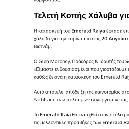
Τελετή Κοπής Χάλυβα γ
Η κατασκευή του
Emerald Raiya
έφτασε επ
χάλυβα για την καρίνα του στις
20 Αυγούστ
Βιετνάμ.
Ο Glen Moroney, Πρόεδρος & Ιδρυτής του
S
«Είμαστε ενθουσιασμένοι που γιορτάζουμε 
καθώς ξεκινά η κατασκευή του Emerald Raiy
Αυτό αποτελεί απόδειξη της καινοτομίας σ
Yachts και των πολύτιμων συνεργατών μας 
Το
Emerald Kaia
θα ενταχθεί στον στόλο μα
τις μελλοντικές προσθήκες των
Emerald Ra