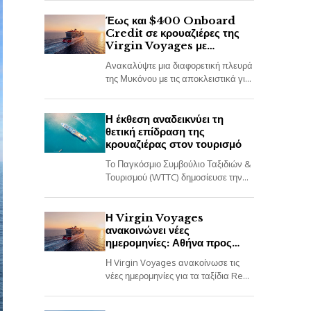
κρουαζιέρα που συνδυάζει Ισπανία,
Πορτογαλία και Μαρόκο. Όλες...
Έως και $400 Onboard
Credit σε κρουαζιέρες της
Virgin Voyages με
προορισμό τη Μύκονο
Ανακαλύψτε μια διαφορετική πλευρά
της Μυκόνου με τις αποκλειστικά για
ενήλικες κρουαζιέρες της Virgin
Voyages στα Ελληνικά Νησιά με το
Scarlet Lady. Όλες...
Η έκθεση αναδεικνύει τη
θετική επίδραση της
κρουαζιέρας στον τουρισμό
Το Παγκόσμιο Συμβούλιο Ταξιδιών &
Τουρισμού (WTTC) δημοσίευσε την
τελευταία του έκθεση, Cruising for
Impact, αναδεικνύοντας τη θετική
επίδραση της κρουαζιέρας στις
Η Virgin Voyages
ανακοινώνει νέες
κοινότητες...
ημερομηνίες: Αθήνα προς
Σαντορίνη
Η Virgin Voyages ανακοίνωσε τις
νέες ημερομηνίες για τα ταξίδια Red
Hot Sailing Club του 2027. Οι δύο
αποκλειστικές αναχωρήσεις είναι