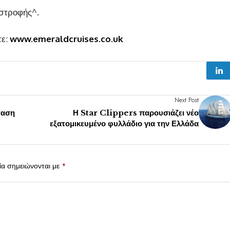
ιστροφής^.
τε:
www.emeraldcruises.co.uk
Next Post
ταση
Η Star Clippers παρουσιάζει νέο
εξατομικευμένο φυλλάδιο για την Ελλάδα
ία σημειώνονται με
*