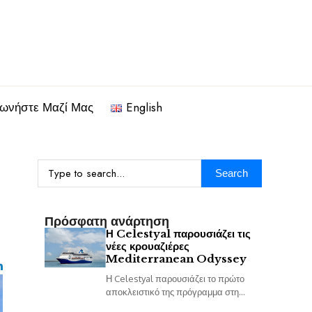
νωνήστε Μαζί Μας
English
Search
Πρόσφατη ανάρτηση
Η Celestyal παρουσιάζει τις
νέες κρουαζιέρες
Mediterranean Odyssey
Η Celestyal παρουσιάζει το πρώτο
αποκλειστικό της πρόγραμμα στη
Δυτική Μεσόγειο, με μια νέα 14ήμερη