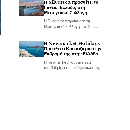
ήδη διαθέσιμες...
Η Silversea προσθέτει το
Γύθειο, Ελλάδα, στη
Μεσογειακή Συλλογή
2027/28
Η Silversea παρουσίασε τη
Μεσογειακή Συλλογή Ταξιδιών
2027–2028 με τίτλο «Memories That
Move You». Όλες οι πληροφορίες
είναι ορθές κατά τη στιγμή της...
Η Newmarket Holidays
Προσθέτει Κρουαζιέρα στην
Εκδρομή της στην Ελλάδα
Η Newmarket Holidays έχει
αναβαθμίσει το πιο δημοφιλές της
πρόγραμμα Ancient Greece
Uncovered, εισάγοντας μια νέα
εκδοχή της εκδρομής που
περιλαμβάνει μια τετραήμερη...